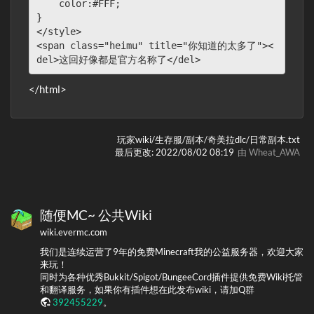
    color:#FFF;

}

</style> 

<span class="heimu" title="你知道的太多了"><
del>这回好像都是官方名称了</del>
</html>
玩家wiki/生存服/副本/奇美拉dlc/日常副本.txt
最后更改:
2022/08/02 08:19
由
Wheat_AWA
随便MC~ 公共Wiki
wiki.evermc.com
我们是连续运营了9年的免费Minecraft我的公益服务器，欢迎大家
来玩！
同时为各种优秀Bukkit/Spigot/BungeeCord插件提供免费Wiki托管
和翻译服务，如果你有插件想在此发布wiki，请加Q群
392455229
。