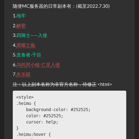
随便MC服务器的日常副本有：(截至2022.7.30)
1.
地牢
2.
解密
3.
四骑士——入侵
4.
黑曜之巅
5.
贪食者-千目
6.
乌托邦小镇-亡灵入侵
7.
失乐园
注：以上副本名称为非官方名称，待修正
<html>
<style>

.heimu {

    background-color: #252525;

    color: #252525;

    cursor: help;

}

.heimu:hover {
